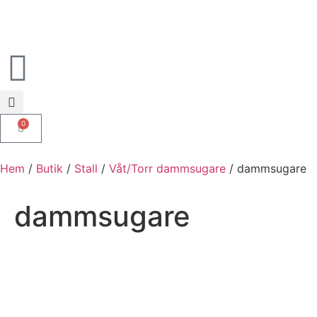
0
Hem
/
Butik
/
Stall
/
Våt/Torr dammsugare
/ dammsugare
dammsugare