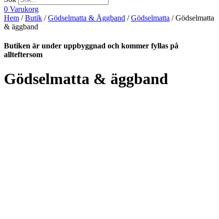
0
Varukorg
Hem
/
Butik
/
Gödselmatta & Äggband
/
Gödselmatta
/ Gödselmatta
& äggband
Butiken är under uppbyggnad och kommer fyllas på
allteftersom
Gödselmatta & äggband