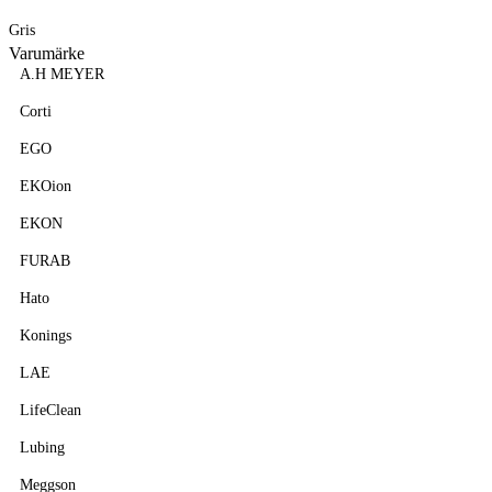
Gris
Varumärke
A.H MEYER
Corti
EGO
EKOion
EKON
FURAB
Hato
Konings
LAE
LifeClean
Lubing
Meggson