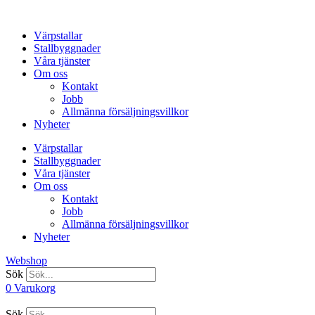
Hoppa
till
Värpstallar
innehåll
Stallbyggnader
Våra tjänster
Om oss
Kontakt
Jobb
Allmänna försäljningsvillkor
Nyheter
Värpstallar
Stallbyggnader
Våra tjänster
Om oss
Kontakt
Jobb
Allmänna försäljningsvillkor
Nyheter
Webshop
Sök
0
Varukorg
Sök