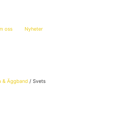
m oss
Nyheter
a & Äggband
/ Svets