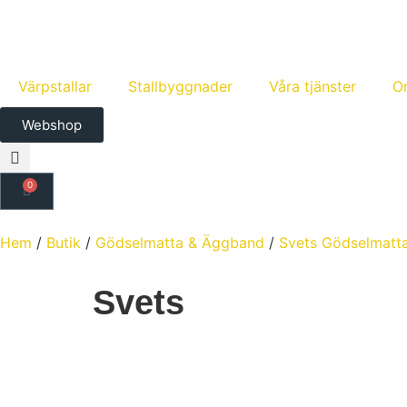
Värpstallar
Stallbyggnader
Våra tjänster
O
Webshop
0
Hem
/
Butik
/
Gödselmatta & Äggband
/
Svets Gödselmatt
Svets