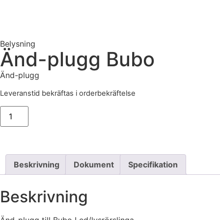
Belysning
Änd-plugg Bubo
Änd-plugg
Leveranstid bekräftas i orderbekräftelse
Beskrivning
Dokument
Specifikation
Beskrivning
Änd-plugg till Bubo Led/lysrörslinga