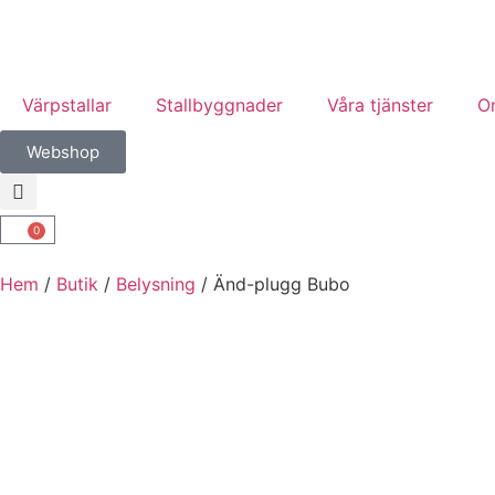
Värpstallar
Stallbyggnader
Våra tjänster
O
Webshop
0
Hem
/
Butik
/
Belysning
/ Änd-plugg Bubo