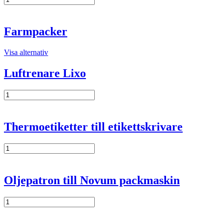
TP150
mängd
Farmpacker
Visa alternativ
Luftrenare Lixo
Luftrenare
Lixo
mängd
Thermoetiketter till etikettskrivare
Thermoetiketter
till
etikettskrivare
mängd
Oljepatron till Novum packmaskin
Oljepatron
till
Novum