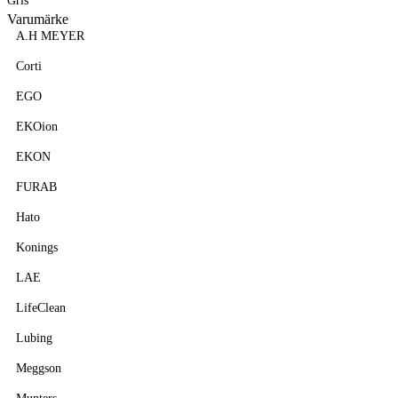
Gris
Varumärke
A.H MEYER
Corti
EGO
EKOion
EKON
FURAB
Hato
Konings
LAE
LifeClean
Lubing
Meggson