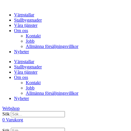
Hoppa
till
Värpstallar
innehåll
Stallbyggnader
Våra tjänster
Om oss
Kontakt
Jobb
Allmänna försäljningsvillkor
Nyheter
Värpstallar
Stallbyggnader
Våra tjänster
Om oss
Kontakt
Jobb
Allmänna försäljningsvillkor
Nyheter
Webshop
Sök
0
Varukorg
Sök