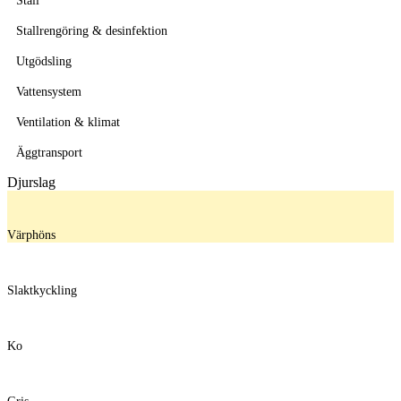
Stall
Stallrengöring & desinfektion
Utgödsling
Vattensystem
Ventilation & klimat
Äggtransport
Djurslag
Värphöns
Slaktkyckling
Ko