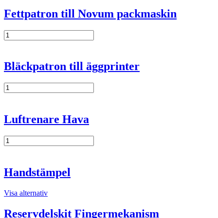
packmaskin
Fettpatron till Novum packmaskin
mängd
Fettpatron
till
Novum
packmaskin
Bläckpatron till äggprinter
mängd
Bläckpatron
till
äggprinter
mängd
Luftrenare Hava
Luftrenare
Hava
mängd
Handstämpel
Visa alternativ
Reservdelskit Fingermekanism