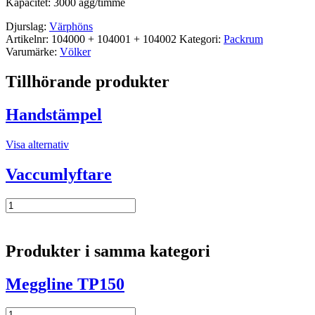
Kapacitet: 3000 ägg/timme
Djurslag:
Värphöns
Artikelnr:
104000 + 104001 + 104002
Kategori:
Packrum
Varumärke:
Völker
Tillhörande produkter
Handstämpel
Visa alternativ
Vaccumlyftare
Vaccumlyftare
mängd
Produkter i samma kategori
Meggline TP150
Meggline