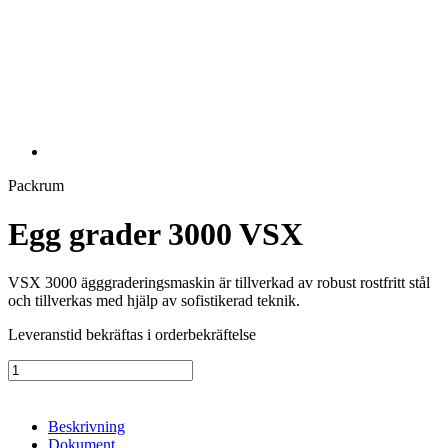
Packrum
Egg grader 3000 VSX
VSX 3000 ägggraderingsmaskin är tillverkad av robust rostfritt stål
och tillverkas med hjälp av sofistikerad teknik.
Leveranstid bekräftas i orderbekräftelse
Egg
grader
3000
VSX
Beskrivning
mängd
Dokument