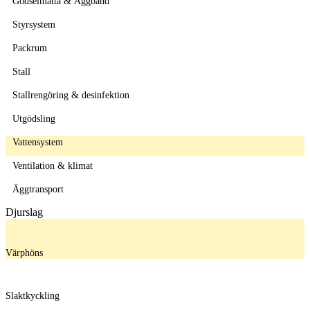
Gödselmatta & Äggband
Styrsystem
Packrum
Stall
Stallrengöring & desinfektion
Utgödsling
Vattensystem
Ventilation & klimat
Äggtransport
Djurslag
Värphöns
Slaktkyckling