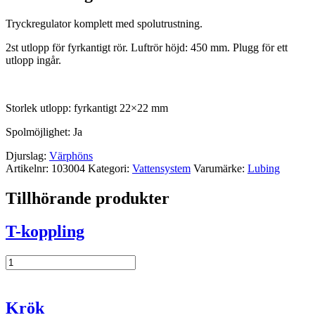
Tryckregulator komplett med spolutrustning.
2st utlopp för fyrkantigt rör. Luftrör höjd: 450 mm. Plugg för ett
utlopp ingår.
Storlek utlopp: fyrkantigt 22×22 mm
Spolmöjlighet: Ja
Djurslag:
Värphöns
Artikelnr:
103004
Kategori:
Vattensystem
Varumärke:
Lubing
Tillhörande produkter
T-koppling
T-
koppling
mängd
Krök