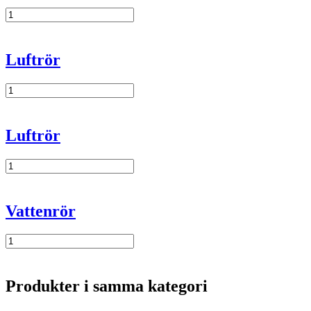
Slang
19-
25mm
mängd
Luftrör
Luftrör
mängd
Luftrör
Luftrör
mängd
Vattenrör
Vattenrör
mängd
Produkter i samma kategori