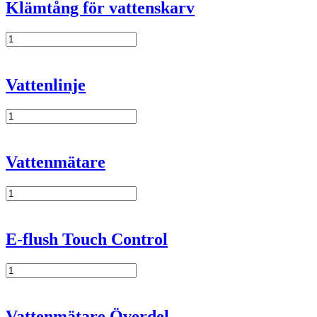
Klämtång för vattenskarv
Klämtång
för
vattenskarv
mängd
Vattenlinje
Vattenlinje
mängd
Vattenmätare
Vattenmätare
mängd
E-flush Touch Control
E-
flush
Touch
Control
Vattenmätare Överdel