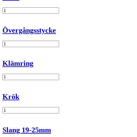
Krök
mängd
Övergångsstycke
Övergångsstycke
mängd
Klämring
Klämring
mängd
Krök
Krök
mängd
Slang 19-25mm