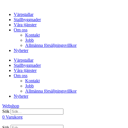
Hoppa
till
Värpstallar
innehåll
Stallbyggnader
Våra tjänster
Om oss
Kontakt
Jobb
Allmänna försäljningsvillkor
Nyheter
Värpstallar
Stallbyggnader
Våra tjänster
Om oss
Kontakt
Jobb
Allmänna försäljningsvillkor
Nyheter
Webshop
Sök
0
Varukorg
Sök