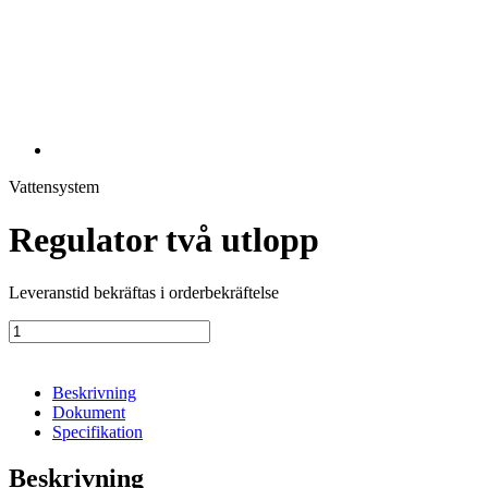
Vattensystem
Regulator två utlopp
Leveranstid bekräftas i orderbekräftelse
Regulator
två
utlopp
mängd
Beskrivning
Dokument
Specifikation
Beskrivning