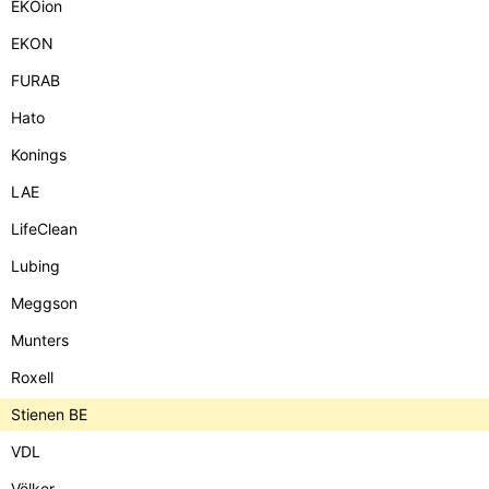
EKOion
EKON
FURAB
Hato
Konings
LAE
LifeClean
Lubing
Meggson
Munters
Roxell
Stienen BE
VDL
Völker