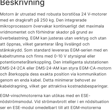
Beskrivning
Motorn är utrustad med robusta borstlösa 24 V-motorer
med en dragkraft på 250 kg. Den integrerade
mikroprocessorn övervakar kontinuerligt det maximala
vridmomentet och förhindrar skador på grund av
överbelastning. EGM kan justeras utan verktyg och utan
att öppnas, vilket garanterar lång livslängd och
stänkskydd. Som standard levereras EGM-serien med en
kabeltrumma och finns med 0-10 V styrsignal eller
potentiometeråterkoppling. Den intelligenta slutstationen
DMS-24-2CA eller DMS-24-AM kan styra EGM-CA-motorn
och återkoppla dess exakta position via kommunikation
genom en enda kabel. Detta minimerar behovet av
kabeldragning, vilket ger attraktiva kostnadsbesparingar.
EGM-vinschmotorerna kan utökas med en ESE-
nödströmsmodul. Vid strömavbrott eller i en nödsituation
ser en ESE-modul omedelbart till att EGM-motorerna