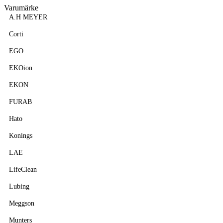
Varumärke
A.H MEYER
Corti
EGO
EKOion
EKON
FURAB
Hato
Konings
LAE
LifeClean
Lubing
Meggson
Munters