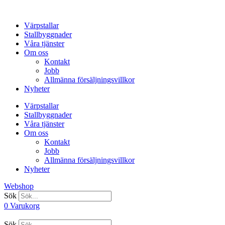
Hoppa
till
Värpstallar
innehåll
Stallbyggnader
Våra tjänster
Om oss
Kontakt
Jobb
Allmänna försäljningsvillkor
Nyheter
Värpstallar
Stallbyggnader
Våra tjänster
Om oss
Kontakt
Jobb
Allmänna försäljningsvillkor
Nyheter
Webshop
Sök
0
Varukorg
Sök