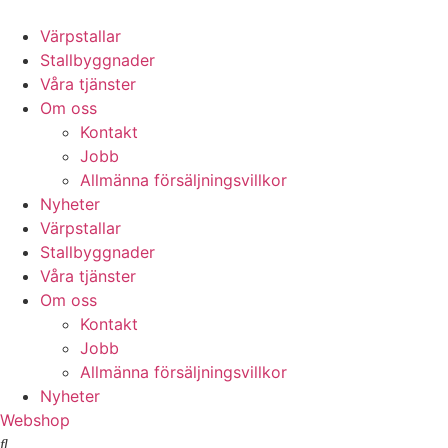
Hoppa
till
Värpstallar
innehåll
Stallbyggnader
Våra tjänster
Om oss
Kontakt
Jobb
Allmänna försäljningsvillkor
Nyheter
Värpstallar
Stallbyggnader
Våra tjänster
Om oss
Kontakt
Jobb
Allmänna försäljningsvillkor
Nyheter
Webshop