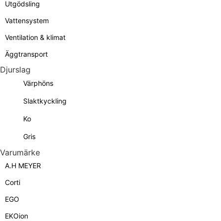
Utgödsling
Vattensystem
Ventilation & klimat
Äggtransport
Djurslag
Värphöns
Slaktkyckling
Ko
Gris
Varumärke
A.H MEYER
Corti
EGO
EKOion