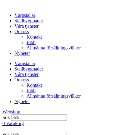
Hoppa
till
Värpstallar
innehåll
Stallbyggnader
Våra tjänster
Om oss
Kontakt
Jobb
Allmänna försäljningsvillkor
Nyheter
Värpstallar
Stallbyggnader
Våra tjänster
Om oss
Kontakt
Jobb
Allmänna försäljningsvillkor
Nyheter
Webshop
Sök
0
Varukorg
Sök