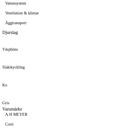
Vattensystem
Ventilation & klimat
Äggtransport
Djurslag
Värphöns
Slaktkyckling
Ko
Gris
Varumärke
A.H MEYER
Corti