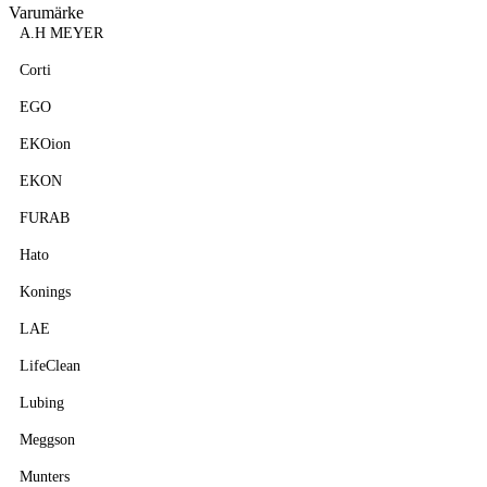
Varumärke
A.H MEYER
Corti
EGO
EKOion
EKON
FURAB
Hato
Konings
LAE
LifeClean
Lubing
Meggson
Munters