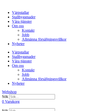
Hoppa
till
Värpstallar
innehåll
Stallbyggnader
Våra tjänster
Om oss
Kontakt
Jobb
Allmänna försäljningsvillkor
Nyheter
Värpstallar
Stallbyggnader
Våra tjänster
Om oss
Kontakt
Jobb
Allmänna försäljningsvillkor
Nyheter
Webshop
Sök
0
Varukorg
Sök