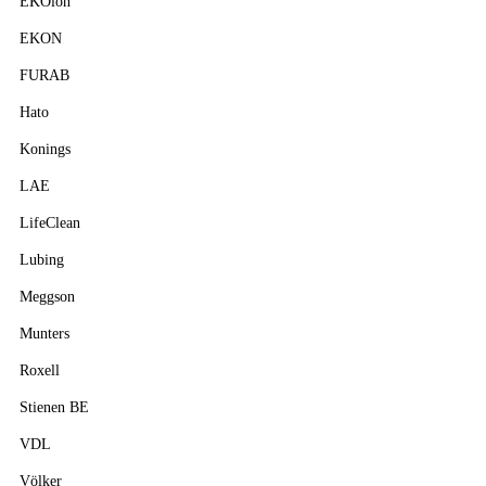
EKOion
EKON
FURAB
Hato
Konings
LAE
LifeClean
Lubing
Meggson
Munters
Roxell
Stienen BE
VDL
Völker