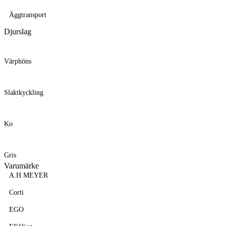
Äggtransport
Djurslag
Värphöns
Slaktkyckling
Ko
Gris
Varumärke
A.H MEYER
Corti
EGO