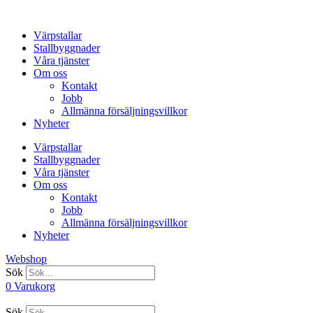
Hoppa
till
Värpstallar
innehåll
Stallbyggnader
Våra tjänster
Om oss
Kontakt
Jobb
Allmänna försäljningsvillkor
Nyheter
Värpstallar
Stallbyggnader
Våra tjänster
Om oss
Kontakt
Jobb
Allmänna försäljningsvillkor
Nyheter
Webshop
Sök
0
Varukorg
Sök