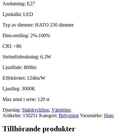
Anslutning: E27
Ljuskälla: LED
Typ av dimmer: HATO 230 dimmer
Dim-omfång: 2%-100%
CRI: >86
Strömförbrukning: 6,3W
Ljusflöde: 800lm
Effektivitet: 124lm/W
Ljusfärg: 3000K
Max antal i serie: 120 st
Djurslag:
Slaktkyckling
,
Värphöns
Artikelnr:
150251
Kategori:
Belysning
Varumärke:
Hato
Tillhörande produkter