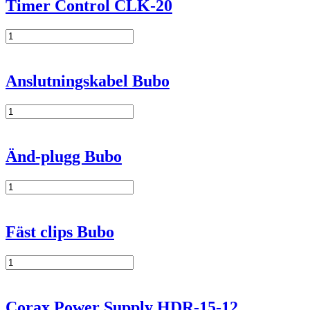
Timer Control CLK-20
Timer
Control
CLK-
20
Anslutningskabel Bubo
mängd
Anslutningskabel
Bubo
mängd
Änd-plugg Bubo
Änd-
plugg
Bubo
mängd
Fäst clips Bubo
Fäst
clips
Bubo
mängd
Corax Power Supply HDR-15-12