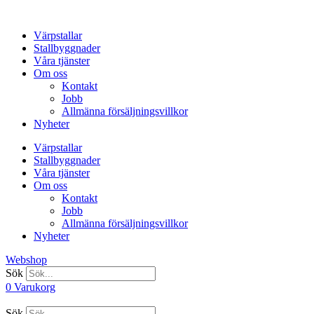
Hoppa
till
Värpstallar
innehåll
Stallbyggnader
Våra tjänster
Om oss
Kontakt
Jobb
Allmänna försäljningsvillkor
Nyheter
Värpstallar
Stallbyggnader
Våra tjänster
Om oss
Kontakt
Jobb
Allmänna försäljningsvillkor
Nyheter
Webshop
Sök
0
Varukorg
Sök