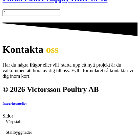
Corax
Power
Supply
HDR-
15-
12
mängd
Kontakta
oss
Har du några frågor eller vill starta upp ett nytt projekt är du
välkommen att höra av dig till oss. Fyll i formuläret så kontaktar vi
dig inom kort!
© 2026 Victorsson Poultry AB
Integritetspolicy
Sidor
Värpstallar
Stallbyggnader