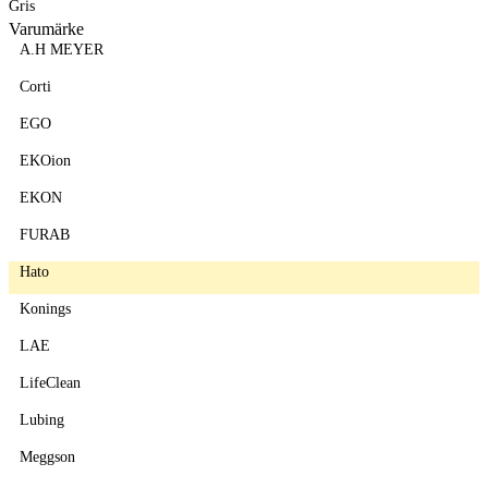
Gris
Varumärke
A.H MEYER
Corti
EGO
EKOion
EKON
FURAB
Hato
Konings
LAE
LifeClean
Lubing
Meggson